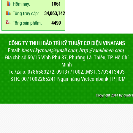
Hôm nay:
1061
Tổng truy cập:
34,063,142
Tổng sản phẩm:
4499
CÔNG TY TNHH BẢO TRÌ KỸ THUẬT CƠ ĐIỆN VINAFANS
Email:
baotri.kythuat@gmail.com
;
http://vankhinen.com,
Địa chỉ: số 59/15 Vĩnh Phú 37, Phường Lái Thiêu, TP. Hồ Chí
Minh
Tel/Zalo: 0786583272, 0913771002, ,MST: 3703413493
STK: 0071002265241 Ngân hàng Vietcombank TP.HCM
Copyright 2014 by quat