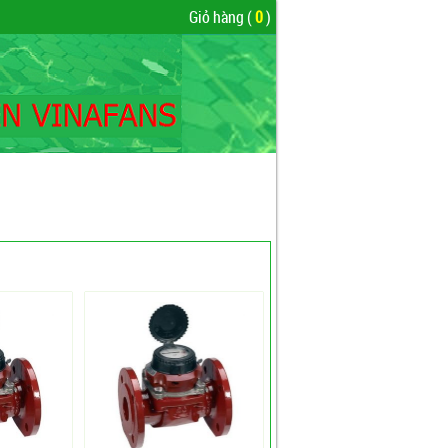
Giỏ hàng (
0
)