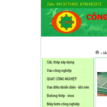
Zalo: 0913771002, 0786583272
TRANG CHỦ
LIÊN HỆ
BẢN ĐỒ
»
SẢ
DANH MỤC SẢN PHẨM
SẢ
Sắt, thép xây dựng
Van công nghiệp
QUẠT CÔNG NGHIỆP
Van điều khiển điện - khí nén
Bulong thép - inox
Máy bơm công nghiệp