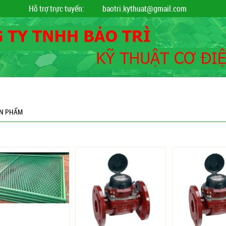
Hỗ trợ trực tuyến:
baotri.kythuat@gmail.com
CẨM NANG
HƯỚNG DẪN ĐẶT HÀNG
TIN TỨC
N PHẨM
N PHẨM