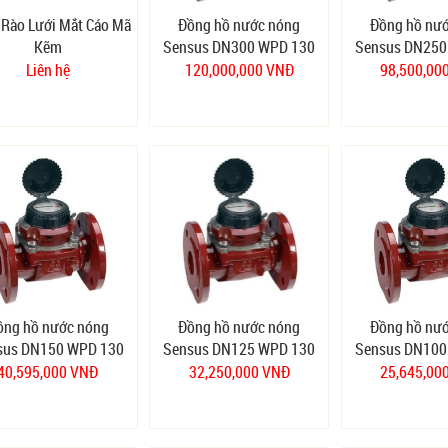
Rào Lưới Mắt Cáo Mã
Đồng hồ nước nóng
Đồng hồ nư
Kẽm
Sensus DN300 WPD 130
Sensus DN250
độ
độ
Liên hệ
120,000,000 VNĐ
98,500,00
ồng hồ nước nóng
Đồng hồ nước nóng
Đồng hồ nư
sus DN150 WPD 130
Sensus DN125 WPD 130
Sensus DN100
độ
độ
độ
40,595,000 VNĐ
32,250,000 VNĐ
25,645,00