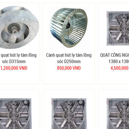
 quạt hút ly tâm lồng
Cánh quạt hút ly tâm lồng
QUẠT CÔNG NG
sóc D315mm
sóc D250mm
1380 x 13
1,200,000 VNĐ
850,000 VNĐ
4,500,00