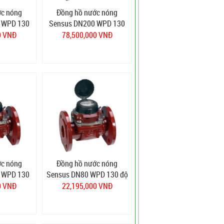
ớc nóng
Đồng hồ nước nóng
 WPD 130
Sensus DN200 WPD 130
độ
0 VNĐ
78,500,000 VNĐ
ớc nóng
Đồng hồ nước nóng
 WPD 130
Sensus DN80 WPD 130 độ
0 VNĐ
22,195,000 VNĐ