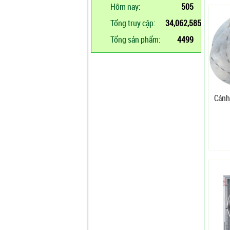
Hôm nay:
505
Tổng truy cập:
34,062,585
Tổng sản phẩm:
4499
Cánh