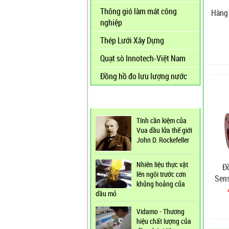
Thông gió làm mát công
Hàng 
nghiệp
Thép Lưới Xây Dựng
Quạt sò Innotech-Việt Nam
Đồng hồ đo lưu lượng nước
TIN TỨC MỚI
Tính cần kiệm của
Vua dầu lửa thế giới
John D. Rockefeller
Nhiên liệu thực vật
Đ
lên ngôi trước cơn
Sen
khủng hoảng của
dầu mỏ
Vidamo - Thương
hiệu chất lượng của