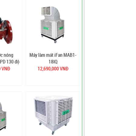
ớc nóng
Máy làm mát iFan MAB1-
PD 130 độ
18IQ
0 VNĐ
12,690,000 VNĐ