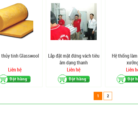
 thủy tinh Glasswool
Lắp đặt mặt đứng vách tiêu
Hệ thống làm
âm dạng thanh
xưởn
Liên hệ
Liên hệ
Liên h
1
2