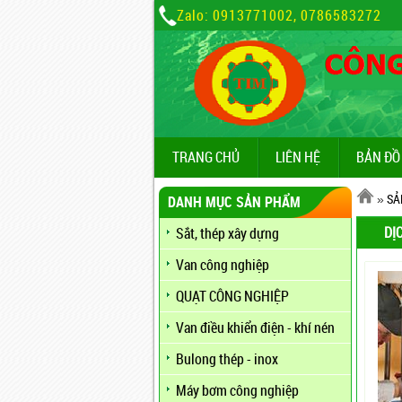
Zalo: 0913771002, 0786583272
TRANG CHỦ
LIÊN HỆ
BẢN ĐỒ
»
SẢ
DANH MỤC SẢN PHẨM
DỊ
Sắt, thép xây dựng
Van công nghiệp
QUẠT CÔNG NGHIỆP
Van điều khiển điện - khí nén
Bulong thép - inox
Máy bơm công nghiệp