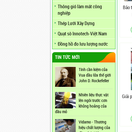
Thông gió làm mát công
Bảo 
nghiệp
Thép Lưới Xây Dựng
Quạt sò Innotech-Việt Nam
Đồng hồ đo lưu lượng nước
TIN TỨC MỚI
Tính cần kiệm của
Vua dầu lửa thế giới
John D. Rockefeller
Nhiên liệu thực vật
Giải 
lên ngôi trước cơn
khủng hoảng của
dầu mỏ
Vidamo - Thương
hiệu chất lượng của