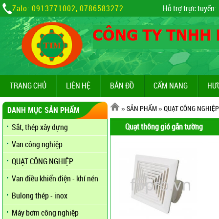
Zalo: 0913771002, 0786583272
Hỗ trợ trực tuyến:
TRANG CHỦ
LIÊN HỆ
BẢN ĐỒ
CẨM NANG
HƯ
»
SẢN PHẨM
»
QUẠT CÔNG NGHIỆP
DANH MỤC SẢN PHẨM
Quạt thông gió gắn tường
Sắt, thép xây dựng
Van công nghiệp
QUẠT CÔNG NGHIỆP
Van điều khiển điện - khí nén
Bulong thép - inox
Máy bơm công nghiệp