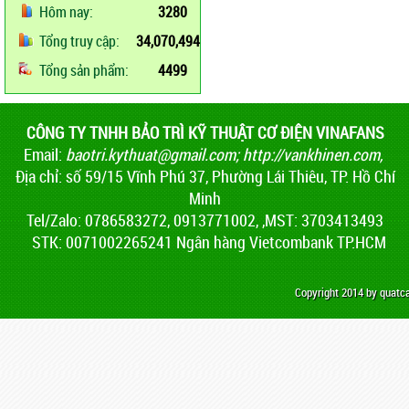
Hôm nay:
3280
Tổng truy cập:
34,070,494
Tổng sản phẩm:
4499
CÔNG TY TNHH BẢO TRÌ KỸ THUẬT CƠ ĐIỆN VINAFANS
Email:
baotri.kythuat@gmail.com
;
http://vankhinen.com,
Địa chỉ: số 59/15 Vĩnh Phú 37, Phường Lái Thiêu, TP. Hồ Chí
Minh
Tel/Zalo: 0786583272, 0913771002, ,MST: 3703413493
STK: 0071002265241 Ngân hàng Vietcombank TP.HCM
Copyright 2014 by quat