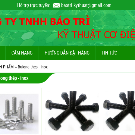
Hỗ trợ trực tuyến:
baotri.kythuat@gmail.com
CẨM NANG
HƯỚNG DẪN ĐẶT HÀNG
TIN TỨC
N PHẨM
»
Bulong thép - inox
ong thép - inox