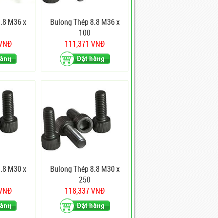
.8 M36 x
Bulong Thép 8.8 M36 x
100
 VNĐ
111,371 VNĐ
.8 M30 x
Bulong Thép 8.8 M30 x
250
 VNĐ
118,337 VNĐ