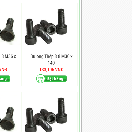
.8 M36 x
Bulong Thép 8.8 M36 x
140
 VNĐ
133,196 VNĐ