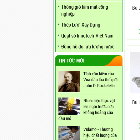
Thông gió làm mát công
Bu 
nghiệp
Thép Lưới Xây Dựng
Quạt sò Innotech-Việt Nam
Đồng hồ đo lưu lượng nước
TIN TỨC MỚI
Tính cần kiệm của
Vua dầu lửa thế giới
John D. Rockefeller
Nhiên liệu thực vật
Bu 
lên ngôi trước cơn
khủng hoảng của
dầu mỏ
Vidamo - Thương
hiệu chất lượng của