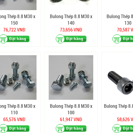
ong Thép 8.8 M30 x
Bulong Thép 8.8 M30 x
Bulong Thép 8
150
140
130
76,722 VNĐ
73,656 VNĐ
70,587 
ong Thép 8.8 M30 x
Bulong Thép 8.8 M30 x
Bulong Thép 8.
110
100
65,576 VNĐ
61,947 VNĐ
58,626 