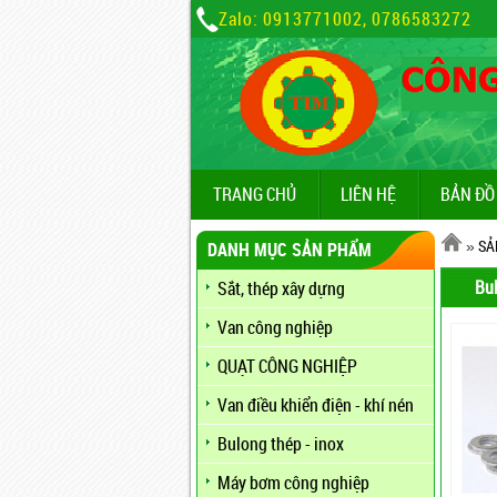
Zalo: 0913771002, 0786583272
TRANG CHỦ
LIÊN HỆ
BẢN ĐỒ
»
SẢ
DANH MỤC SẢN PHẨM
Bul
Sắt, thép xây dựng
Van công nghiệp
QUẠT CÔNG NGHIỆP
Van điều khiển điện - khí nén
Bulong thép - inox
Máy bơm công nghiệp