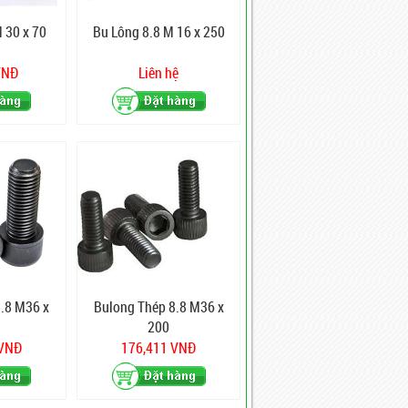
 30 x 70
Bu Lông 8.8 M 16 x 250
VNĐ
Liên hệ
.8 M36 x
Bulong Thép 8.8 M36 x
200
 VNĐ
176,411 VNĐ