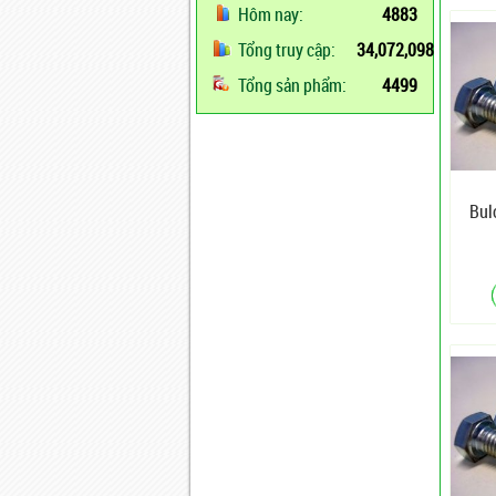
Hôm nay:
4883
Tổng truy cập:
34,072,098
Tổng sản phẩm:
4499
Bul