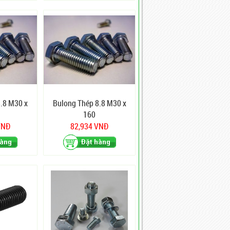
.8 M30 x
Bulong Thép 8.8 M30 x
160
VNĐ
82,934 VNĐ