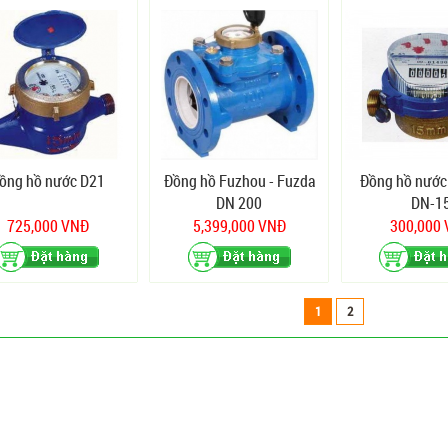
ồng hồ nước D21
Đồng hồ Fuzhou - Fuzda
Đồng hồ nước
DN 200
DN-1
725,000 VNĐ
5,399,000 VNĐ
300,000
1
2