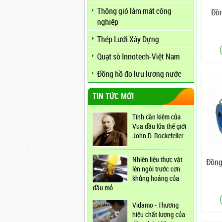
Thông gió làm mát công
Đồn
nghiệp
Thép Lưới Xây Dựng
Quạt sò Innotech-Việt Nam
Đồng hồ đo lưu lượng nước
TIN TỨC MỚI
Tính cần kiệm của
Vua dầu lửa thế giới
John D. Rockefeller
Nhiên liệu thực vật
Đồng
lên ngôi trước cơn
khủng hoảng của
dầu mỏ
Vidamo - Thương
hiệu chất lượng của