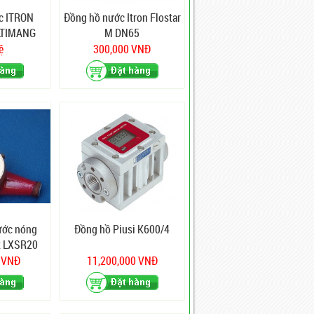
c ITRON
Đồng hồ nước Itron Flostar
LTIMANG
M DN65
5
ệ
300,000 VNĐ
ước nóng
Đồng hồ Piusi K600/4
t LXSR20
0 VNĐ
11,200,000 VNĐ