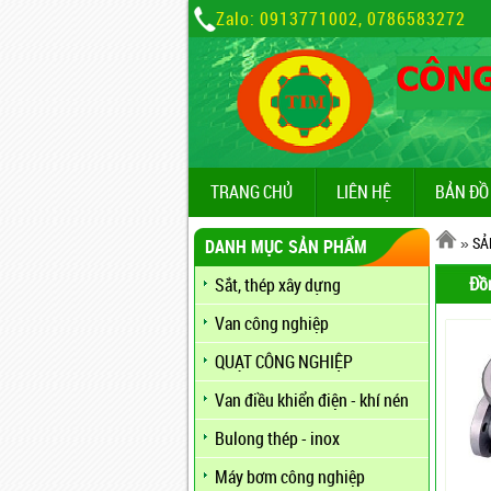
Zalo: 0913771002, 0786583272
TRANG CHỦ
LIÊN HỆ
BẢN ĐỒ
»
SẢ
DANH MỤC SẢN PHẨM
Đồn
Sắt, thép xây dựng
Van công nghiệp
QUẠT CÔNG NGHIỆP
Van điều khiển điện - khí nén
Bulong thép - inox
Máy bơm công nghiệp