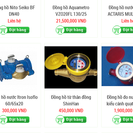
g hồ Nito Seiko BF
Đồng hồ Aquametro
Đồng hồ nướ
DN40
VZO20FL 130/25
ACTARIS MU
DN1
Liên hệ
21,500,000 VNĐ
Liên h
 hồ nước Itron Isoflo
Đồng hồ từ thân đồng
Đồng hồ đo n
60/65x20
ShinHan
kiểu cánh quạ
300,000 VNĐ
450,000 VNĐ
1,900,00