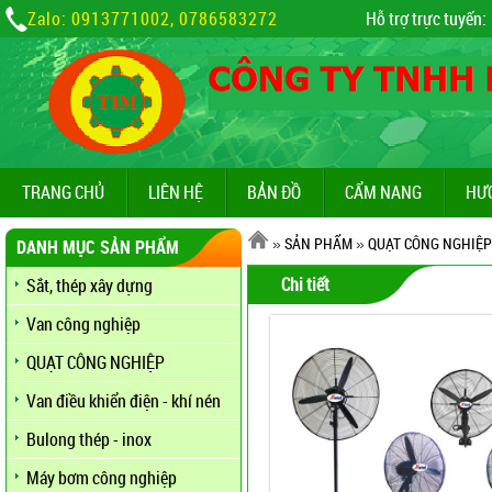
Zalo: 0913771002, 0786583272
Hỗ trợ trực tuyến:
TRANG CHỦ
LIÊN HỆ
BẢN ĐỒ
CẨM NANG
HƯ
»
SẢN PHẨM
»
QUẠT CÔNG NGHIỆP
DANH MỤC SẢN PHẨM
Chi tiết
Sắt, thép xây dựng
Van công nghiệp
QUẠT CÔNG NGHIỆP
Van điều khiển điện - khí nén
Bulong thép - inox
Máy bơm công nghiệp