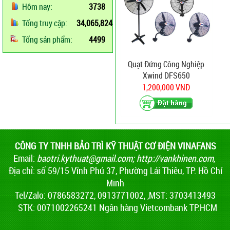
Hôm nay:
3738
Tổng truy cập:
34,065,824
Tổng sản phẩm:
4499
Quạt Đứng Công Nghiệp
Xwind DFS650
1,200,000 VNĐ
CÔNG TY TNHH BẢO TRÌ KỸ THUẬT CƠ ĐIỆN VINAFANS
Email:
baotri.kythuat@gmail.com
;
http://vankhinen.com,
Địa chỉ: số 59/15 Vĩnh Phú 37, Phường Lái Thiêu, TP. Hồ Chí
Minh
Tel/Zalo: 0786583272, 0913771002, ,MST: 3703413493
STK: 0071002265241 Ngân hàng Vietcombank TP.HCM