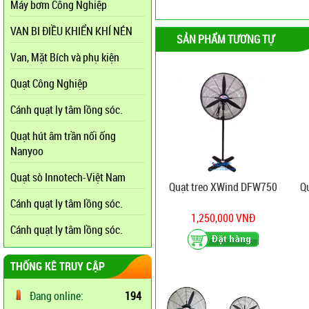
Máy bơm Công Nghiệp
VAN BI ĐIỀU KHIỂN KHÍ NÉN
SẢN PHẨM TƯƠNG TỰ
Van, Mặt Bích và phụ kiện
Quạt Công Nghiệp
Cánh quạt ly tâm lồng sóc.
Quạt hút âm trần nối ống
Nanyoo
Quạt sò Innotech-Việt Nam
Quạt treo XWind DFW750
Q
Cánh quạt ly tâm lồng sóc.
1,250,000 VNĐ
Cánh quạt ly tâm lồng sóc.
THỐNG KÊ TRUY CẬP
Đang online:
194